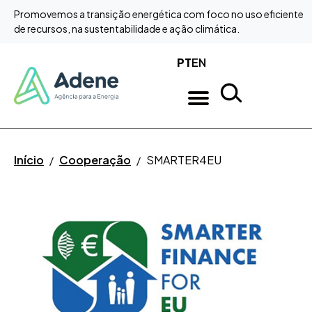
Promovemos a transição energética com foco no uso eficiente
Saltar para o conteúdo
de recursos, na sustentabilidade e ação climática.
PT
EN
Início
Cooperação
SMARTER4EU