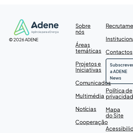
Sobre
Recrutame
nós
Institucion
© 2026 ADENE
Áreas
temáticas
Contactos
Projetos e
Subscreve
Iniciativas
a ADENE
News
Comunicados
Política de
Multimédia
privacida
Notícias
Mapa
do Site
Cooperação
Acessibil