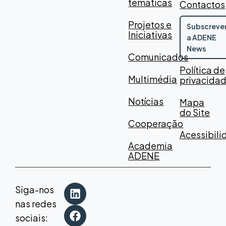
temáticas
Contactos
Projetos e
Subscreve
Iniciativas
a ADENE
News
Comunicados
Política de
Multimédia
privacida
Notícias
Mapa
do Site
Cooperação
Acessibil
Academia
ADENE
Siga-nos
nas redes
sociais: