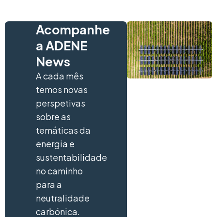
Acompanhe
a ADENE
News
A cada mês
temos novas
perspetivas
sobre as
temáticas da
energia e
sustentabilidade
no caminho
para a
neutralidade
carbónica.