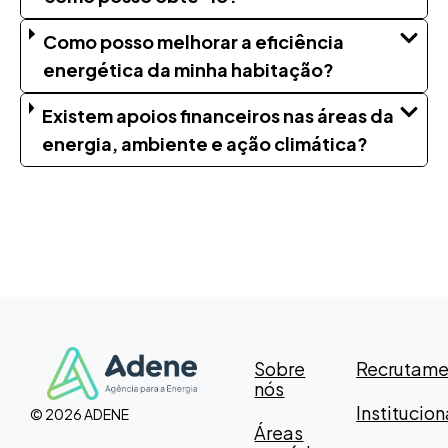
Como posso melhorar a eficiência
energética da minha habitação?
Existem apoios financeiros nas áreas da
energia, ambiente e ação climática?
Sobre
Recrutame
nós
Institucion
© 2026 ADENE
Áreas