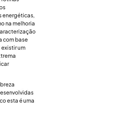
os
s energéticas,
mo na melhoria
caracterização
ca com base
existir um
xtrema
icar
obreza
desenvolvidas
ico esta é uma