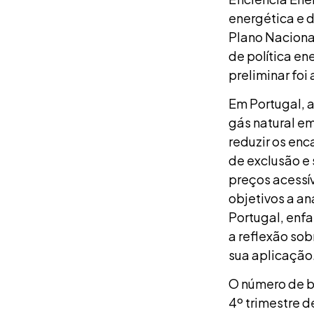
energética e 
Plano Nacional
de política en
preliminar foi
Em Portugal, a 
gás natural em
reduzir os enc
de exclusão e 
preços acessív
objetivos a an
Portugal, enf
a reflexão so
sua aplicação
O número de be
4º trimestre d