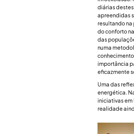
diárias dest
apreendidas s
resultando na
do conforto n
das populaçõe
numa metodolo
conhecimento 
importância pa
eficazmente s
Uma das reflex
energética. N
iniciativas em
realidade ain