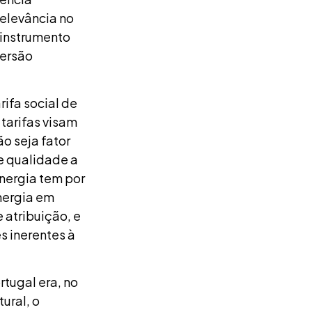
elevância no
 instrumento
versão
rifa social de
tarifas visam
o seja fator
de qualidade a
Energia tem por
energia em
 atribuição, e
s inerentes à
rtugal era, no
ural, o