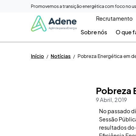
Promovemos a transição energética com foco no uso e
Saltar para o conteúdo
Recrutamento
Sobre nós
O que 
Início
Notícias
Pobreza Energética em d
Pobreza 
9 Abril, 2019
No passado dia
Sessão Públic
resultados do 
Eficiência Ene