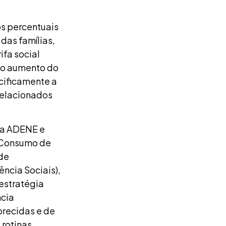
os percentuais
das famílias,
ifa social
 no aumento do
cificamente a
relacionados
ela ADENE e
o Consumo de
de
ência Sociais),
estratégia
ncia
recidas e de
 rotinas