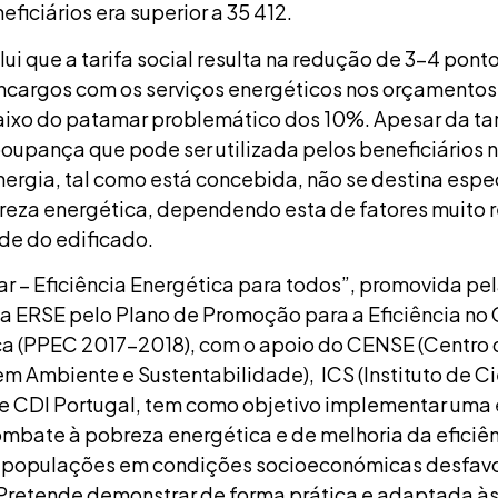
ficiários era superior a 35 412.
ui que a tarifa social resulta na redução de 3-4 pont
ncargos com os serviços energéticos nos orçamentos 
aixo do patamar problemático dos 10%. Apesar da tar
poupança que pode ser utilizada pelos beneficiários
ergia, tal como está concebida, não se destina espe
breza energética, dependendo esta de fatores muito 
de do edificado.
ar – Eficiência Energética para todos”, promovida p
la ERSE pelo Plano de Promoção para a Eficiência n
ica (PPEC 2017-2018), com o apoio do CENSE (Centro 
m Ambiente e Sustentabilidade), ICS (Instituto de Ci
 e CDI Portugal, tem como objetivo implementar uma 
ombate à pobreza energética e de melhoria da eficiê
 populações em condições socioeconómicas desfavo
 Pretende demonstrar de forma prática e adaptada às