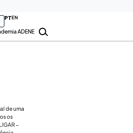
PT
EN
s
ademia ADENE
ral de uma
os os
 LIGAR –
iência