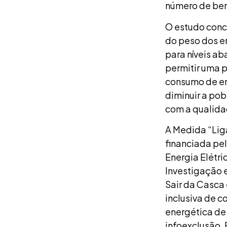
número de bene
O estudo concl
do peso dos e
para níveis ab
permitir uma 
consumo de en
diminuir a po
com a qualida
A Medida “Lig
financiada pe
Energia Elétr
Investigação e
Sair da Casca
inclusiva de c
energética de
infoexclusão.