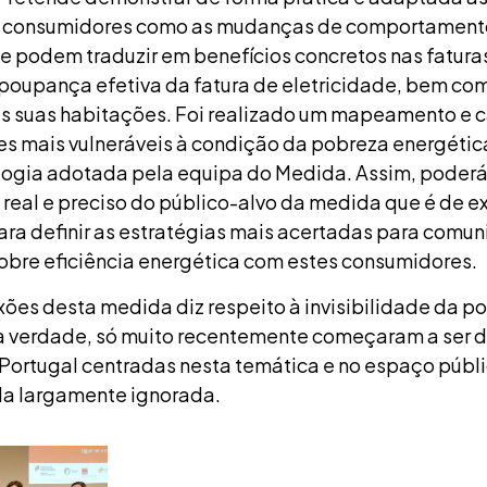
es consumidores como as mudanças de comportament
e podem traduzir em benefícios concretos nas fatura
 poupança efetiva da fatura de eletricidade, bem co
as suas habitações. Foi realizado um mapeamento e 
s mais vulneráveis à condição da pobreza energéti
gia adotada pela equipa do Medida. Assim, poderá 
real e preciso do público-alvo da medida que é de e
ra definir as estratégias mais acertadas para comun
obre eficiência energética com estes consumidores.
ões desta medida diz respeito à invisibilidade da p
a verdade, só muito recentemente começaram a ser 
 Portugal centradas nesta temática e no espaço públ
da largamente ignorada.