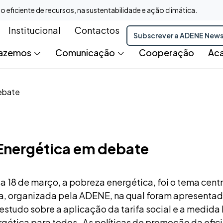
ficiente de recursos, na sustentabilidade e ação climática.
Institucional
Contactos
Subscrever a ADENE New
fazemos
Comunicação
Cooperação
Ac
ebate
Energética em debate
 18 de março, a pobreza energética, foi o tema cent
a, organizada pela ADENE, na qual foram apresentad
estudo sobre a aplicação da tarifa social e a medida
rgética para todos. As políticas de promoção da efic