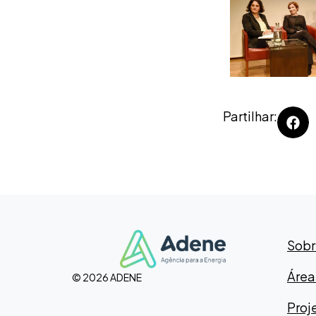
Partilhar:
Sobr
Área
© 2026 ADENE
Proje