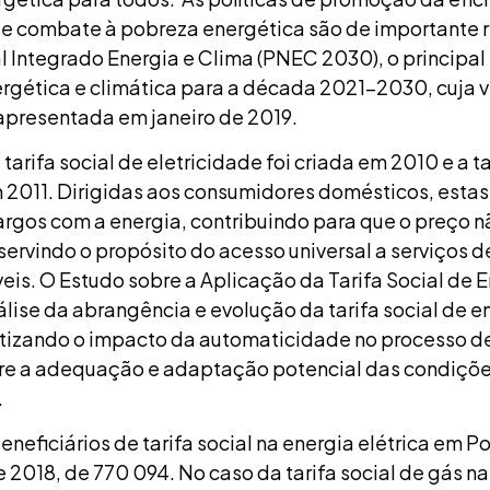
de combate à pobreza energética são de importante r
 Integrado Energia e Clima (PNEC 2030), o principal
ergética e climática para a década 2021-2030, cuja 
 apresentada em janeiro de 2019.
tarifa social de eletricidade foi criada em 2010 e a ta
 2011. Dirigidas aos consumidores domésticos, estas 
argos com a energia, contribuindo para que o preço nã
servindo o propósito do acesso universal a serviços 
eis. O Estudo sobre a Aplicação da Tarifa Social de 
álise da abrangência e evolução da tarifa social de 
atizando o impacto da automaticidade no processo de
bre a adequação e adaptação potencial das condiçõe
.
neficiários de tarifa social na energia elétrica em Po
e 2018, de 770 094. No caso da tarifa social de gás nat