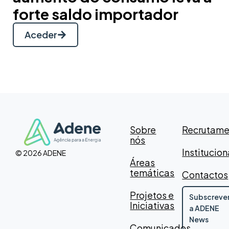
forte saldo importador
Aceder
Sobre
Recrutame
nós
Institucion
© 2026 ADENE
Áreas
temáticas
Contactos
Projetos e
Subscreve
Iniciativas
a ADENE
News
Comunicados