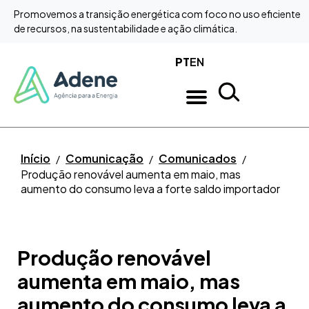
Promovemos a transição energética com foco no uso eficiente
Saltar para o conteúdo
de recursos, na sustentabilidade e ação climática.
PT
EN
Início
Comunicação
Comunicados
Produção renovável aumenta em maio, mas
aumento do consumo leva a forte saldo importador
Produção renovável
aumenta em maio, mas
aumento do consumo leva a